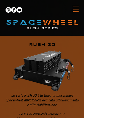
RUSH SERIES
RUSH 30
La serie
Rush 30
è la linea di macchinari
Spacewheel
auxotonica
, dedicata all'allenamento
e alla riabilitazione.
Le file di
carrucole
interne alla