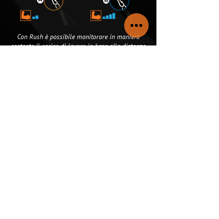
Con Rush è possibile monitorare in maniera
costante il carico di lavoro in base alla distanza
dall'attrezzo.
Inoltre due differenti sistemi permettono di
regolare l'intensità dei carichi:
Invertendo le carrucole attraverso i
moschettoni a sgancio rapido si può
raddoppiare il carico di lavoro
Agendo sulla macchina accorciando la corda
tramite l'apposito sistema fino alle tacche
colorate.
Una tabella posizionata sul fianco della
macchina permette di visualizzare il carico
espresso in kg per ogni tacca in base alla
distanza dalla vostra Rush.