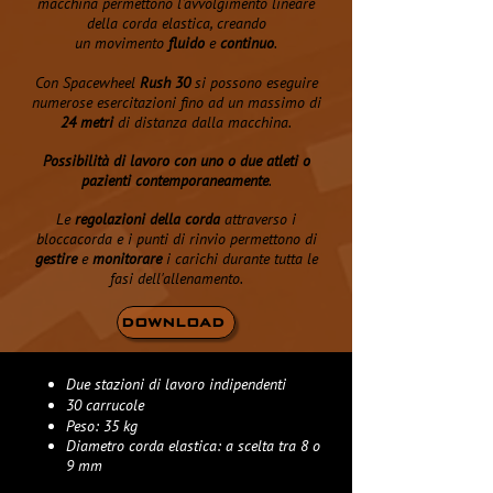
macchina permettono l’avvolgimento lineare
della corda elastica, creando
un movimento
fluido
e
continuo
.
Con Spacewheel
Rush 30
si possono eseguire
numerose esercitazioni fino ad un massimo di
24 metri
di distanza dalla macchina.
Possibilità di lavoro con uno o due atleti o
pazienti contemporaneamente
.
Le
regolazioni della corda
attraverso i
bloccacorda e i punti di rinvio permettono di
gestire
e
monitorare
i carichi durante tutta le
fasi dell'allenamento.
DOWNLOAD
Due stazioni di lavoro indipendenti
30 carrucole
Peso: 35 kg
Diametro corda elastica: a scelta tra 8 o
9 mm