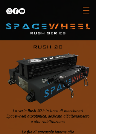
RUSH SERIES
RUSH 20
La serie
Rush 20
è la linea di macchinari
Spacewheel
auxotonica
, dedicata all'allenamento
e alla riabilitazione.
Le file di
carrucole
interne alla