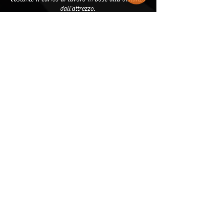
dall'attrezzo.
Inoltre due differenti sistemi permettono di
regolare l'intensità dei carichi:
Invertendo le carrucole attraverso i
moschettoni a sgancio rapido si può
raddoppiare il carico di lavoro
Agendo sulla macchina accorciando la corda
tramite l'apposito sistema fino alle tacche
colorate.
Una tabella posizionata sul fianco della
macchina permette di visualizzare il carico
espresso in kg per ogni tacca in base alla
distanza dalla vostra Rush.