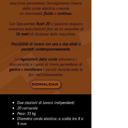
macchina permettono l’avvolgimento lineare
della corda elastica, creando
un movimento
fluido
e
continuo
.
Con Spacewheel
Rush 20
si possono eseguire
numerose esercitazioni fino ad un massimo di
16 metri
di distanza dalla macchina.
Possibilità di lavoro con uno o due atleti o
pazienti contemporaneamente
.
Le
regolazioni della corda
attraverso i
bloccacorda e i punti di rinvio permettono di
gestire
e
monitorare
i carichi durante tutta le
fasi dell'allenamento.
DOWNLOAD
Due stazioni di lavoro indipendenti
20 carrucole
Peso: 33 kg
Diametro corda elastica: a scelta tra 8 o
9 mm