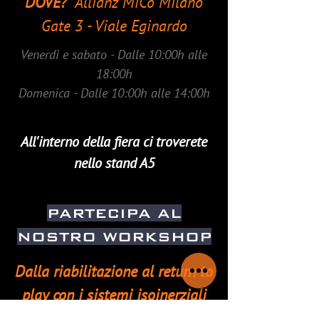
DOVE?
Allianz MiCo Milano
Gate 3 - Viale Eginardo
Venerdì e sabato - Dalle 10:00h alle
18:00h
Domenica - Dalle 10:00h alle 14:00h
All'interno della fiera ci troverete
nello stand A5
PARTECIPA AL
NOSTRO WORKSHOP
Dalla riabilitazione al return to
play con i sistemi isoinerziali