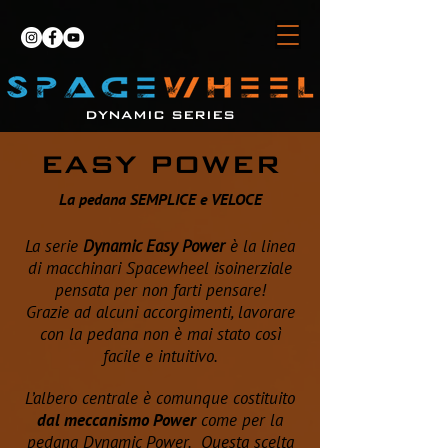
DYNAMIC SERIES
EASY POWER
La pedana SEMPLICE e VELOCE
La serie
Dynamic Easy Power
è la linea
di macchinari Spacewheel isoinerziale
pensata per non farti pensare!
Grazie ad alcuni accorgimenti, lavorare
con la pedana non è mai stato così
facile e intuitivo.
L’albero centrale è comunque costituito
dal meccanismo Power
come per la
pedana Dynamic Power. Questa scelta