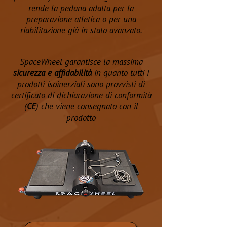
rende la pedana adatta per la
preparazione atletica o per una
riabilitazione già in stato avanzato.
SpaceWheel garantisce la massima
sicurezza e affidabilità
in quanto tutti i
prodotti isoinerziali sono provvisti di
certificato di dichiarazione di conformità
(
CE
) che viene consegnato con il
prodotto