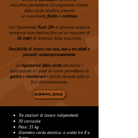
macchina permettono l’avvolgimento lineare
della corda elastica, creando
un movimento
fluido
e
continuo
.
Con Spacewheel
Rush 20+
si possono eseguire
numerose esercitazioni fino ad un massimo di
16 metri
di distanza dalla macchina.
Possibilità di lavoro con uno, due o tre atleti o
pazienti contemporaneamente
.
Le
regolazioni della corda
attraverso i
bloccacorda e i punti di rinvio permettono di
gestire
e
monitorare
i carichi durante tutta le
fasi dell'allenamento.
DOWNLOAD
Tre stazioni di lavoro indipendenti
30 carrucole
Peso: 35 kg
Diametro corda elastica: a scelta tra 8 o