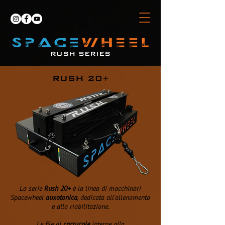
RUSH SERIES
RUSH 20
+
La serie
Rush 20+
è la linea di macchinari
Spacewheel
auxotonica
, dedicata all'allenamento
e alla riabilitazione.
Le file di
carrucole
interne alla