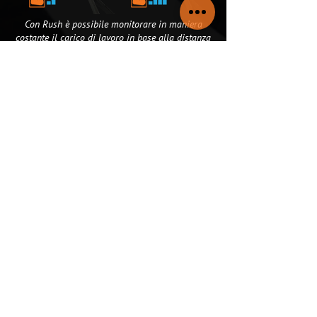
Con Rush è possibile monitorare in maniera
costante il carico di lavoro in base alla distanza
dall'attrezzo.
Inoltre due differenti sistemi permettono di
regolare l'intensità dei carichi:
Invertendo le carrucole attraverso i
moschettoni a sgancio rapido si può
raddoppiare il carico di lavoro
Agendo sulla macchina accorciando la corda
tramite l'apposito sistema fino alle tacche
colorate.
Una tabella posizionata sul fianco della
macchina permette di visualizzare il carico
espresso in kg per ogni tacca in base alla
distanza dalla vostra Rush.