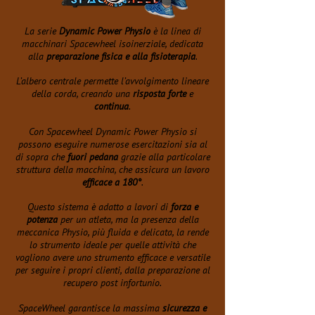
La serie
Dynamic Power Physio
è la linea di
macchinari Spacewheel isoinerziale, dedicata
alla
preparazione fisica e alla fisioterapia
.
L’albero centrale permette l’avvolgimento lineare
della corda, creando una
risposta forte
e
continua
.
Con Spacewheel Dynamic Power Physio si
possono eseguire numerose esercitazioni sia al
di sopra che
fuori pedana
grazie alla particolare
struttura della macchina, che assicura un lavoro
efficace a 180°
.
Questo sistema è adatto a lavori di
forza e
potenza
per un atleta, ma la presenza della
meccanica Physio, più fluida e delicata, la rende
lo strumento ideale per quelle attività che
vogliono avere uno strumento efficace e versatile
per seguire i propri clienti, dalla preparazione al
recupero post infortunio.
SpaceWheel garantisce la massima
sicurezza e