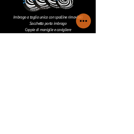
Imbrago a taglia unica con spalline rimovibili
Sacchetta porta imbrago
Coppie di maniglie e cavigliere
Tre volani a scelta tra:
Volano taglia XS (ø250 mm - 3.9 kg - 0.030 inertia)
Volano taglia S (ø320 mm - 2.6 kg - 0.032 inertia)
Volano taglia M (ø320 mm - 3.8 kg - 0.048 inertia)
Volano taglia L (ø320 mm - 5.0 kg - 0.064 inertia)
SOFTWARE
SCOPRI