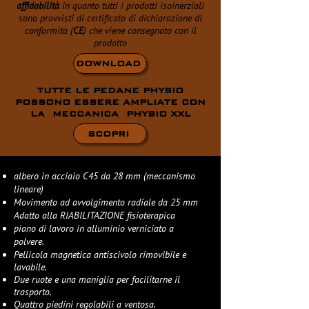
affidabilità
in quanto tutti i prodotti isoinerziali
sono provvisti di certificato di dichiarazione di
conformità (
CE
) che viene consegnato con il
prodotto
DOWNLOAD
TUTTE LE PEDANE PHYSIO
POSSONO ESSERE AMPLIATE CON
LA MECCANICA PHYSIO XXL
SCOPRI
albero
in acciaio C45 da 28 mm (meccanismo
lineare)
Movimento ad avvolgimento radiale da 25 mm
Adatto alla RIABILITAZIONE fisioterapica
piano di lavoro in alluminio verniciato a
polvere.
Pellicola magnetica antiscivolo rimovibile e
lavabile.
Due ruote e una maniglia per facilitarne il
trasporto.
Quattro piedini regolabili a ventosa.